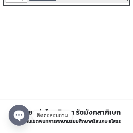
โรงเรียนทุ่งไชยพิทยา รัชมังคลาภิเษก
ติดต่อสอบถาม
สำนักงานเขตพื้นที่การศึกษามัธยมศึกษาศรีสะเกษ ยโสธร
Open chaty