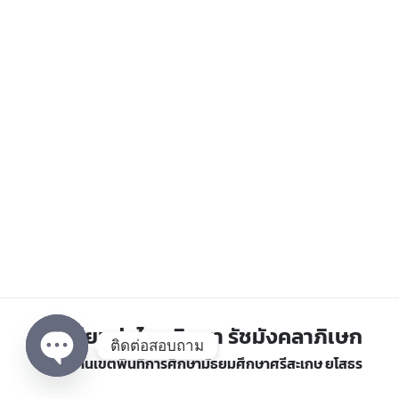
โรงเรียนทุ่งไชยพิทยา รัชมังคลาภิเษก
ติดต่อสอบถาม
สำนักงานเขตพื้นที่การศึกษามัธยมศึกษาศรีสะเกษ ยโสธร
Open chaty