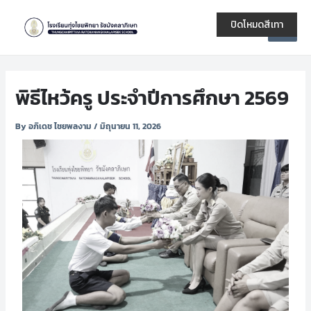
Skip
Post
Main
to
navigation
ปิดโหมดสีเทา
Men
content
พิธีไหว้ครู ประจำปีการศึกษา 2569
By
อภิเดช ไชยพลงาม
/
มิถุนายน 11, 2026