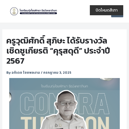
Skip
Post
Main
to
navigation
ปิดโหมดสีเทา
Men
content
ครูวุฒิศักดิ์ สุภิษะ ได้รับรางวัล
เชิดชูเกียรติ “คุรุสดุดี” ประจำปี
2567
By
อภิเดช ไชยพลงาม
/
กรกฎาคม 3, 2025