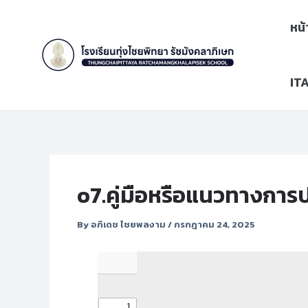
Skip
Post
to
navigation
หน
content
IT
o7.คู่มือหรือแนวทางการ
By
อภิเดช ไชยพลงาม
/
กรกฎาคม 24, 2025