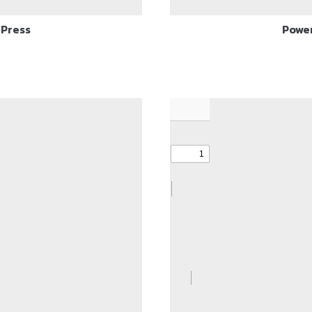
Press
Powe